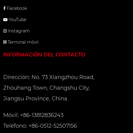
 nano mantiene la cuerda
Facebook
os, y el tejido de 360 ​​
YouTube
tante de 3 m garantiza
Instagram
 segura de 50 metros para
Terminal móvil
 cuerpo de la cuerda
INFORMACIÓN DEL CONTACTO
ntibacteriano tiene una
e hasta el 99%, evitando
Dirección: No. 73 Xiangzhou Road,
cimiento bacteriano. Los
Zhouhang Town, Changshu City,
 muestran que después de
Jiangsu Province, China
a de mar durante 72
nción de resistencia de las
Móvil: +86-13812836243
e tratadas todavía está
Teléfono: +86-0512-52507156