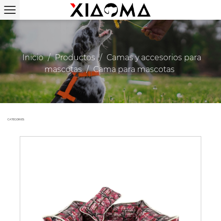
Inicio
/
Productos
/
Camas y accesorios para
mascotas
/
Cama para mascotas
CATEGORIES