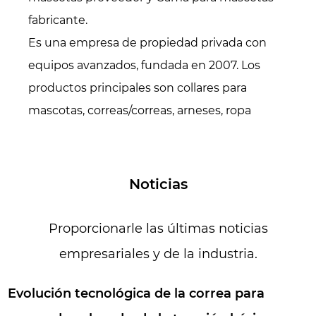
fabricante
.
Es una empresa de propiedad privada con
equipos avanzados, fundada en 2007. Los
productos principales son collares para
mascotas, correas/correas, arneses, ropa
(sudaderas con capucha, chaquetas
acolchadas, camisas, impermeables, chalecos
salvavidas, suéteres, etc.), accesorios para
Noticias
mascotas. (pañuelos, pajaritas, gorros, etc.),
camas/colchonetas para mascotas, también
Proporcionarle las últimas noticias
especializados en todo tipo de cinchas.
empresariales y de la industria.
Durante 16 años, ahora contamos con más de
200 trabajadores y 15.000 metros cuadrados
a de la correa para
¿Qué comodid
de área de producción. Todos en nuestra