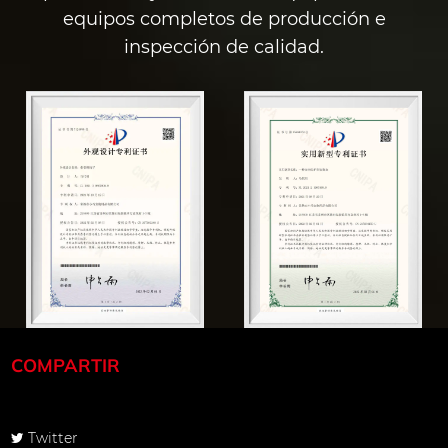
ofesional. El material de
equipos completos de producción e
mascotas.
 la fibra Kevlar
inspección de calidad.
na una protección
e explosión para razas de
andes, y el sistema de
ste del diseño
lores impulsa
dida de uso a través de
da viaje" La última
COMPARTIR
ento de superficie ha
tivo en las cuerdas de
El recubrimiento
Twitter