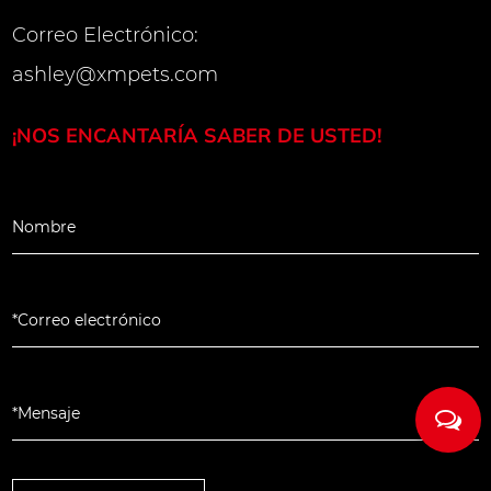
Correo Electrónico:
s se construye de
ashley@xmpets.com
ares industriales" La
 CNC controla el ángulo
¡NOS ENCANTARÍA SABER DE USTED!
fibra con una precisión de
 indicador de diámetro
sviación del diámetro de
eal. La hebilla de
 de grado de aviación se
ia a la corrosión
nillo giratorio de acero
ede girar 100,000 veces
eño de ritmo ergonómico