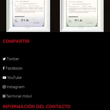
sa
 a través de
ltima
COMPARTIR
erficie ha
cuerdas de
ento
Twitter
ene la cuerda
Facebook
do de 360 ​​
YouTube
m garantiza
Instagram
0 metros para
Terminal móvil
la cuerda
INFORMACIÓN DEL CONTACTO