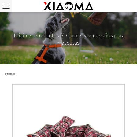
Inicio
/
Productos
/
Camas y accesorios para
mascotas
CATEGORIES