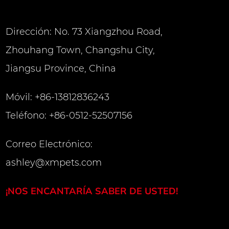
no tiene una
99%, evitando
Dirección: No. 73 Xiangzhou Road,
cteriano. Los
Zhouhang Town, Changshu City,
que después de
Jiangsu Province, China
urante 72
istencia de las
Móvil: +86-13812836243
todavía está
Teléfono: +86-0512-52507156
Correo Electrónico:
uye de
ashley@xmpets.com
iales" La
la el ángulo
¡NOS ENCANTARÍA SABER DE USTED!
a precisión de
e diámetro