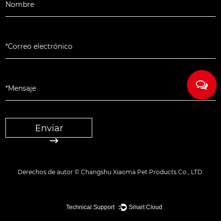
l diámetro de
lla de
e aviación se
osión
rio de acero
00,000 veces
o ergonómico
Enviar
na no
d de agarre
Derechos de autor ©
Changshu Xiaoma Pet Products Co., LTD.
fabricación de
 productos para
Technical Support ：
Smart Cloud
ón de