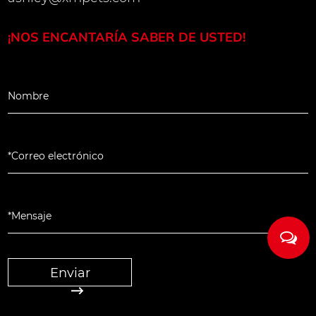
s estándares industriales" La
enzado CNC controla el ángulo
¡NOS ENCANTARÍA SABER DE USTED!
e cada fibra con una precisión de
n, y el indicador de diámetro
ea la desviación del diámetro de
iempo real. La hebilla de
luminio de grado de aviación se
esistencia a la corrosión
s; El anillo giratorio de acero
rjado puede girar 100,000 veces
; El diseño de ritmo ergonómico
Enviar
de agarre de silicona no
menta la comodidad de agarre