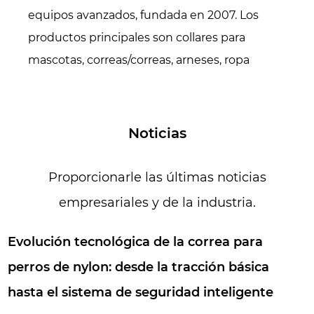
equipos avanzados, fundada en 2007. Los
productos principales son collares para
mascotas, correas/correas, arneses, ropa
(sudaderas con capucha, chaquetas
acolchadas, camisas, impermeables, chalecos
salvavidas, suéteres, etc.), accesorios para
Noticias
mascotas. (pañuelos, pajaritas, gorros, etc.),
camas/colchonetas para mascotas, también
Proporcionarle las últimas noticias
especializados en todo tipo de cinchas.
empresariales y de la industria.
Durante 16 años, ahora contamos con más de
200 trabajadores y 15.000 metros cuadrados
nológica de la correa para
¿Qué c
de área de producción. Todos en nuestra
n: desde la tracción básica
mascot
fábrica aman a las mascotas porque son
ema de seguridad inteligente
liberac
leales, amigables, encantadoras, inocentes y