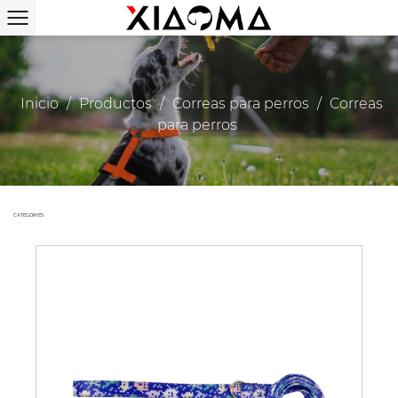
Inicio
/
Productos
/
Correas para perros
/
Correas
para perros
CATEGORIES