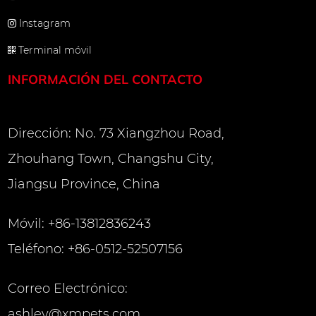
 reflectante de 3 m garantiza
Instagram
 visual segura de 50 metros para
Terminal móvil
rno. El cuerpo de la cuerda
INFORMACIÓN DEL CONTACTO
gente antibacteriano tiene una
riana de hasta el 99%, evitando
Dirección: No. 73 Xiangzhou Road,
 el crecimiento bacteriano. Los
Zhouhang Town, Changshu City,
ratorio muestran que después de
Jiangsu Province, China
 en agua de mar durante 72
 de retención de resistencia de las
Móvil: +86-13812836243
ialmente tratadas todavía está
Teléfono: +86-0512-52507156
n de precisión:
Correo Electrónico:
mascotas se construye de
ashley@xmpets.com