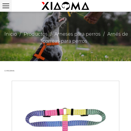
Inicio
/
Productos
/
Arneses para perros
/
Arnés de
correas para perros
CATEGORIES