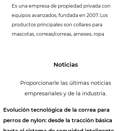
Es una empresa de propiedad privada con
equipos avanzados, fundada en 2007. Los
productos principales son collares para
mascotas, correas/correas, arneses, ropa
(sudaderas con capucha, chaquetas
acolchadas, camisas, impermeables, chalecos
salvavidas, suéteres, etc.), accesorios para
Noticias
mascotas. (pañuelos, pajaritas, gorros, etc.),
camas/colchonetas para mascotas, también
Proporcionarle las últimas noticias
especializados en todo tipo de cinchas.
empresariales y de la industria.
Durante 16 años, ahora contamos con más de
200 trabajadores y 15.000 metros cuadrados
Evolución tecnológica de la correa para
de área de producción. Todos en nuestra
perros de nylon: desde la tracción básica
fábrica aman a las mascotas porque son
hasta el sistema de seguridad inteligente