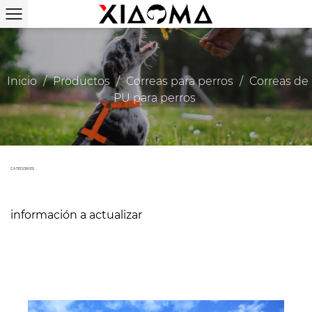
Inicio
/
Productos
/
Correas para perros
/
Correas de
PU para perros
CATEGORIES
información a actualizar