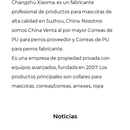
Changshu Xiaoma. es un fabricante
profesional de productos para mascotas de
alta calidad en Suzhou, China. Nosotros
somos
China Venta al por mayor Correas de
PU para perros proveedor
y
Correas de PU
para perros fabricante
.
Es una empresa de propiedad privada con
equipos avanzados, fundada en 2007. Los
productos principales son collares para
mascotas, correas/correas, arneses, ropa
(sudaderas con capucha, chaquetas
acolchadas, camisas, impermeables, chalecos
salvavidas, suéteres, etc.), accesorios para
Noticias
mascotas. (pañuelos, pajaritas, gorros, etc.),