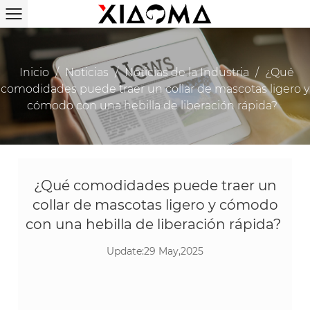
Inicio
/
Noticias
/
Noticias de la Industria
/
¿Qué
comodidades puede traer un collar de mascotas ligero y
cómodo con una hebilla de liberación rápida? ​
¿Qué comodidades puede traer un
collar de mascotas ligero y cómodo
con una hebilla de liberación rápida? ​
Update:29 May,2025