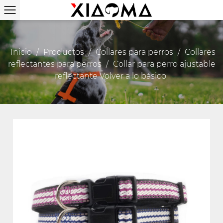
Inicio
/
Productos
/
Collares para perros
/
Collares
reflectantes para perros
/
Collar para perro ajustable
reflectante Volver a lo básico