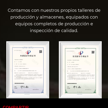
ente a
para comenzar fácilmente. Sinceramente
Contamos con nuestros propios talleres de
tas diarias
espero que podamos trabajar juntos para
producción y almacenes, equipados con
mejorar cada vez más la vida de nuestras
aterial de
equipos completos de producción e
mascotas.
ar
inspección de calidad.
ción
a razas de
stema de
través de
a
COMPARTIR