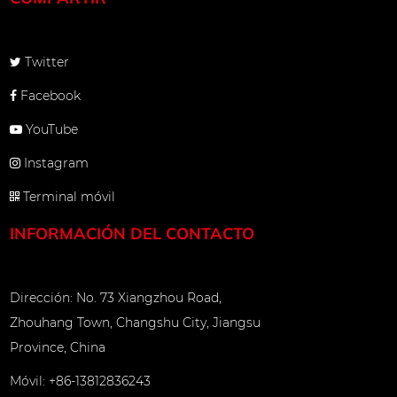
icie ha
rdas de
o
Twitter
 la cuerda
Facebook
de 360 ​​
YouTube
arantiza
Instagram
etros para
Terminal móvil
cuerda
INFORMACIÓN DEL CONTACTO
tiene una
, evitando
Dirección: No. 73 Xiangzhou Road,
iano. Los
Zhouhang Town, Changshu City, Jiangsu
Province, China
 después de
nte 72
Móvil: +86-13812836243