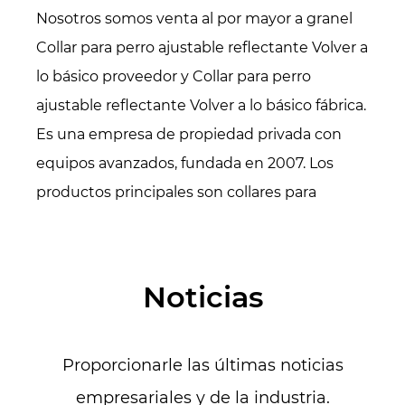
Nosotros somos
venta al por mayor a granel
Collar para perro ajustable reflectante Volver a
lo básico proveedor
y
Collar para perro
ajustable reflectante Volver a lo básico fábrica
.
Es una empresa de propiedad privada con
equipos avanzados, fundada en 2007. Los
productos principales son collares para
mascotas, correas/correas, arneses, ropa
(sudaderas con capucha, chaquetas
acolchadas, camisas, impermeables, chalecos
Noticias
salvavidas, suéteres, etc.), accesorios para
mascotas. (pañuelos, pajaritas, gorros, etc.),
Proporcionarle las últimas noticias
camas/colchonetas para mascotas, también
especializados en todo tipo de cinchas.
empresariales y de la industria.