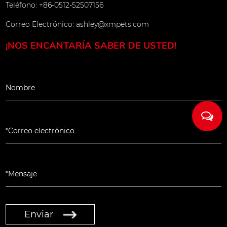
Teléfono: +86-0512-52507156
encia de las
Correo Electrónico:
ashley@xmpets.com
avía está
¡NOS ENCANTARÍA SABER DE USTED!
 de
es" La
el ángulo
recisión de
iámetro
iámetro de
 de
viación se
ón
Enviar