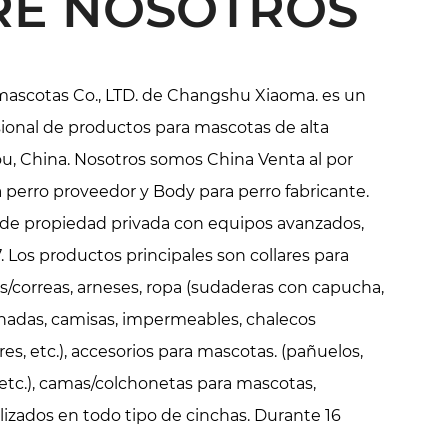
RE NOSOTROS
mascotas Co., LTD. de Changshu Xiaoma. es un
sional de productos para mascotas de alta
ou, China. Nosotros somos
China Venta al por
 perro proveedor
y
Body para perro fabricante
.
de propiedad privada con equipos avanzados,
 Los productos principales son collares para
s/correas, arneses, ropa (sudaderas con capucha,
hadas, camisas, impermeables, chalecos
res, etc.), accesorios para mascotas. (pañuelos,
, etc.), camas/colchonetas para mascotas,
izados en todo tipo de cinchas. Durante 16
tamos con más de 200 trabajadores y 15.000