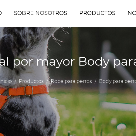
O
SOBRE NOSOTROS
PRODUCTOS
NO
al por mayor Body par
Inicio
/
Productos
/
Ropa para perros
/
Body para perr