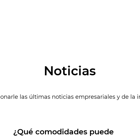
metros cuadrado
fábrica aman a l
encantadoras, in
esté llena de est
mascotas nos hac
tus mascotas.
Noticias
Estamos listos p
o idea y podremo
poco tiempo. O 
onarle las últimas noticias empresariales y de la i
fácilmente. Sin
para mejorar cad
¿Por qué el arnés de perros