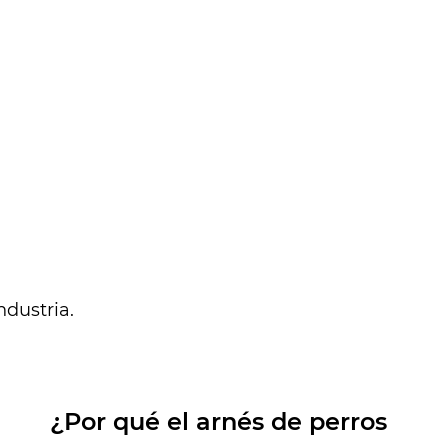
s de área de producción. Todos en nuestra
as mascotas porque son leales, amigables,
ocentes y sencillas. Esperamos que nuestra vida
as características tal como ellas nos brindan. Las
en felices y nuestro objetivo es hacer felices a
ara servirte. Bienvenido a mostrarnos su diseño
s hacer un artículo maravilloso para usted en
muéstrenos una muestra para comenzar
ndustria.
ceramente espero que podamos trabajar juntos
a vez más la vida de nuestras mascotas.
Cómo la hebilla y el anillo de