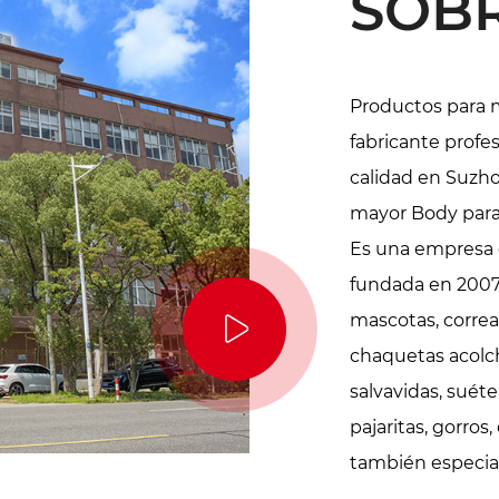
SOB
Productos para 
fabricante profe
calidad en Suzh
mayor Body para
Es una empresa 
fundada en 2007.
mascotas, correa
chaquetas acolc
salvavidas, suéte
pajaritas, gorros
también especial
años, ahora con