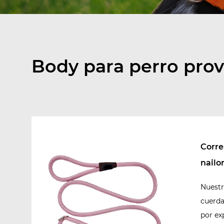
Body para perro pro
Corre
nailo
antias
Nuestr
cuerda
por ex