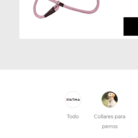
proble
Todo
Collares para
perros