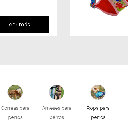
ma d...
Leer más
Correas para
Arneses para
Ropa para
perros
perros
perros