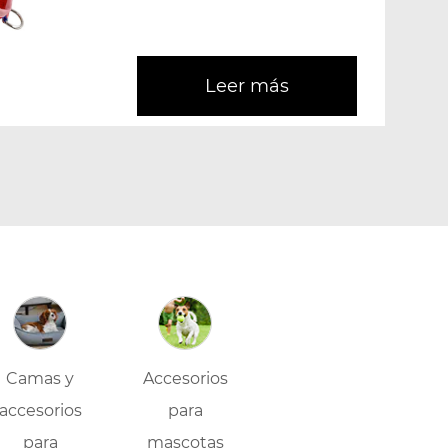
collar con arnés para per...
Leer más
Camas y
Accesorios
accesorios
para
para
mascotas