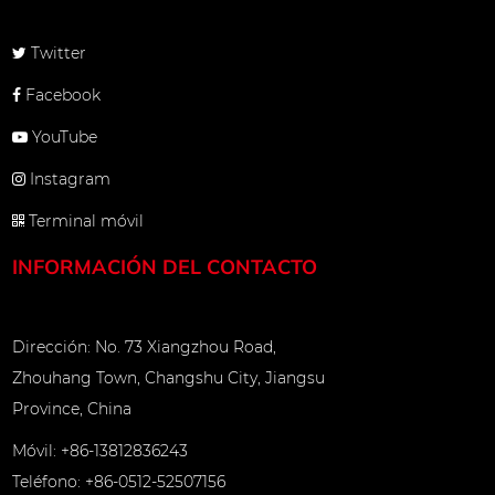
das de
Twitter
la cuerda
Facebook
e 360 ​​
YouTube
rantiza
Instagram
etros para
Terminal móvil
uerda
INFORMACIÓN DEL CONTACTO
iene una
 evitando
Dirección: No. 73 Xiangzhou Road,
iano. Los
Zhouhang Town, Changshu City, Jiangsu
Province, China
después de
te 72
Móvil: +86-13812836243
Teléfono: +86-0512-52507156
ncia de las