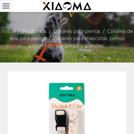
Inicio
/
Productos
/
Collares para perros
/
Collares de
tela para perros
/
Collares para mascotas, perros
pequeños, medianos y grandes