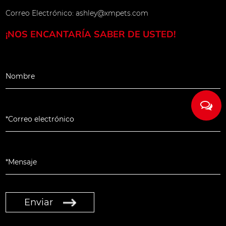
Correo Electrónico:
ashley@xmpets.com
vía está
¡NOS ENCANTARÍA SABER DE USTED!
de
s" La
l ángulo
ecisión de
ámetro
ámetro de
de
iación se
n
Enviar
de acero