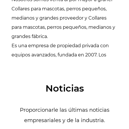
Collares para mascotas, perros pequeños,
medianos y grandes proveedor
y
Collares
para mascotas, perros pequeños, medianos y
grandes fábrica
.
Es una empresa de propiedad privada con
equipos avanzados, fundada en 2007. Los
productos principales son collares para
mascotas, correas/correas, arneses, ropa
(sudaderas con capucha, chaquetas
Noticias
acolchadas, camisas, impermeables, chalecos
salvavidas, suéteres, etc.), accesorios para
Proporcionarle las últimas noticias
mascotas. (pañuelos, pajaritas, gorros, etc.),
camas/colchonetas para mascotas, también
empresariales y de la industria.
especializados en todo tipo de cinchas.